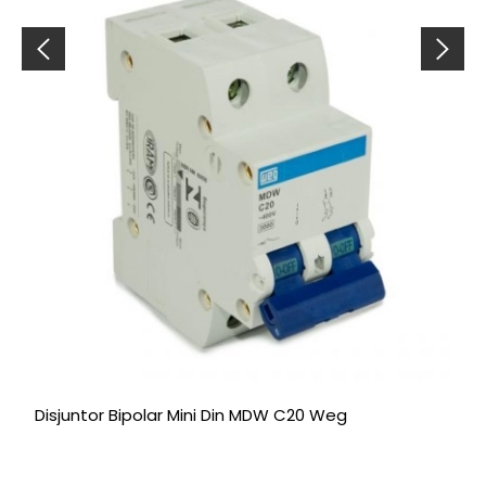
Disjuntor Bipolar Mini Din MDW C20 Weg
T
L