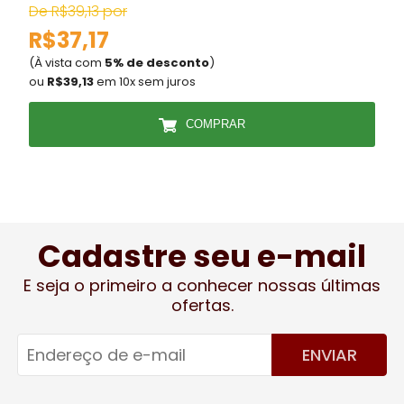
De R$39,13 por
R$37,17
(À vista com
5% de desconto
)
(
ou
R$39,13
em 10x sem juros
COMPRAR
Cadastre seu e-mail
E seja o primeiro a conhecer nossas últimas
ofertas.
ENVIAR