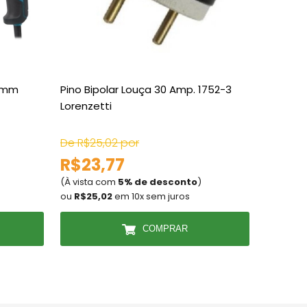
13mm
Pino Bipolar Louça 30 Amp. 1752-3
Primer 
Lorenzetti
Acqua E
Dryko
De R$25,02 por
De R$50
R$23,77
R$47
(À vista com
5% de desconto
)
(À vista
ou
R$25,02
em 10x sem juros
ou
R$50,
COMPRAR