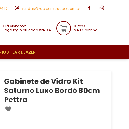
-2492
vendas@zapiconstrucao.com.br
Olá Visitante!
0 itens
Faça login ou cadastre-se
Meu Carrinho
RIOS
LAR E LAZER
Gabinete de Vidro Kit
Saturno Luxo Bordô 80cm
Pettra