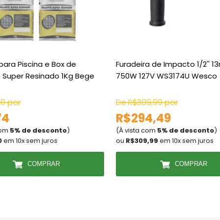
para Piscina e Box de
Furadeira de Impacto 1/2'' 
 Super Resinado 1Kg Bege
750W 127V WS3174U Wesco
20 por
De R$309,99 por
74
R$294,49
com
5% de desconto
)
(À vista com
5% de desconto
)
0
em 10x sem juros
ou
R$309,99
em 10x sem juros
COMPRAR
COMPRAR