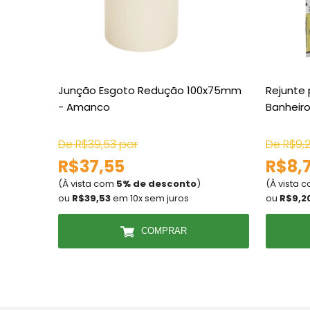
Junção Esgoto Redução 100x75mm
Rejunte 
- Amanco
Banheiro
De R$39,53 por
De R$9,
R$37,55
R$8,
(À vista com
5% de desconto
)
(À vista 
ou
R$39,53
em 10x sem juros
ou
R$9,2
COMPRAR