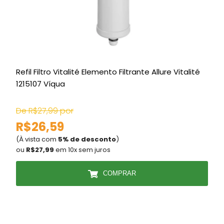
Refil Filtro Vitalité Elemento Filtrante Allure Vitalité
P
1215107 Víqua
L
De R$27,99 por
D
R$26,59
(À vista com
5% de desconto
)
(
ou
R$27,99
em 10x sem juros
COMPRAR