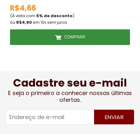
R$4,66
(À vista com
5% de desconto
)
(
ou
R$4,90
em 10x sem juros
COMPRAR
Cadastre seu e-mail
E seja o primeiro a conhecer nossas últimas
ofertas.
ENVIAR