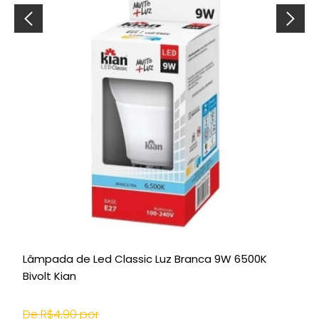
Lâmpada de Led Classic Luz Branca 9W 6500K
Bivolt Kian
De R$4,90 por
D