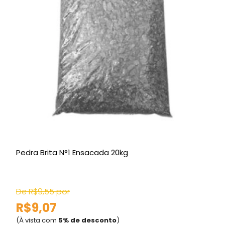
Pedra Brita N°1 Ensacada 20kg
N
De R$9,55 por
D
R$9,07
(À vista com
5% de desconto
)
(