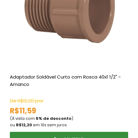
Adaptador Soldável Curto com Rosca 40x1 1/2" -
Amanco
De R$12,20 por
R$11,59
(À vista com
5% de desconto
)
(
ou
R$12,20
em 10x sem juros