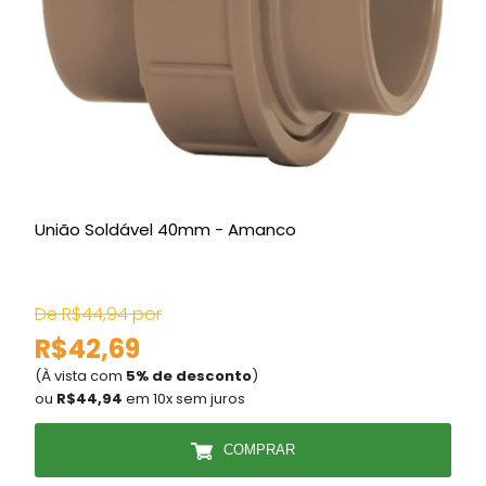
União Soldável 40mm - Amanco
C
De R$44,94 por
R$42,69
(À vista com
5% de desconto
)
(
ou
R$44,94
em 10x sem juros
COMPRAR