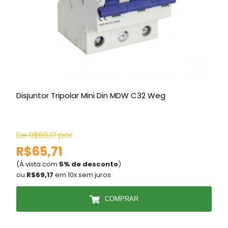
Disjuntor Tripolar Mini Din MDW C32 Weg
L
De R$69,17 por
R$65,71
(À vista com
5% de desconto
)
(
ou
R$69,17
em 10x sem juros
COMPRAR