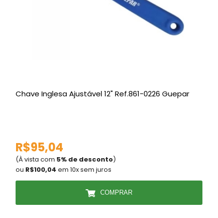
Chave Inglesa Ajustável 12" Ref.861-0226 Guepar
C
R$95,04
(À vista com
5% de desconto
)
(
ou
R$100,04
em 10x sem juros
COMPRAR