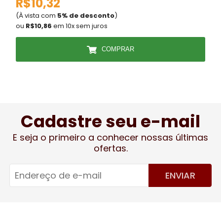
R$10,32
(À vista com
5% de desconto
)
(
ou
R$10,86
em 10x sem juros
COMPRAR
Cadastre seu e-mail
E seja o primeiro a conhecer nossas últimas
ofertas.
ENVIAR