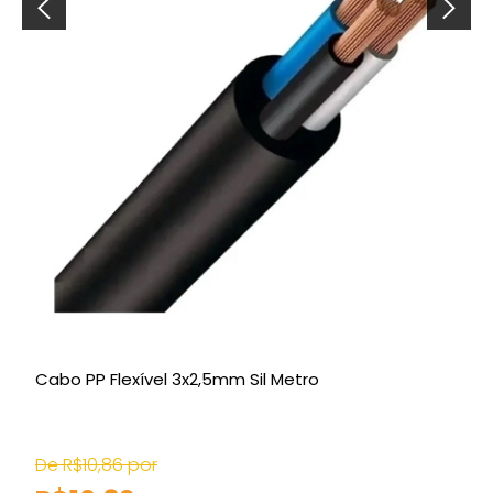
Cabo PP Flexível 3x2,5mm Sil Metro
J
De R$10,86 por
D