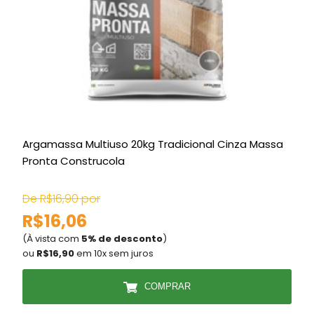
Argamassa Multiuso 20kg Tradicional Cinza Massa
E
Pronta Construcola
De R$16,90 por
R$16,06
(À vista com
5% de desconto
)
(
ou
R$16,90
em 10x sem juros
COMPRAR