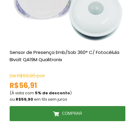
Sensor de Presença Emb/Sob 360° C/ Fotocélula
C
Bivolt QA19M Qualitronix
De R$59,90 por
D
R$56,91
(À vista com
5% de desconto
)
(
ou
R$59,90
em 10x sem juros
COMPRAR