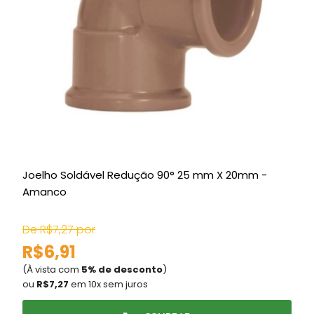
Joelho Soldável Redução 90° 25 mm X 20mm -
L
Amanco
De R$7,27 por
D
R$6,91
(À vista com
5% de desconto
)
(
ou
R$7,27
em 10x sem juros