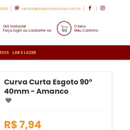
-2492
vendas@zapiconstrucao.com.br
Olá Visitante!
0 itens
Faça login ou cadastre-se
Meu Carrinho
RIOS
LAR E LAZER
Curva Curta Esgoto 90°
40mm - Amanco
R$ 7,94