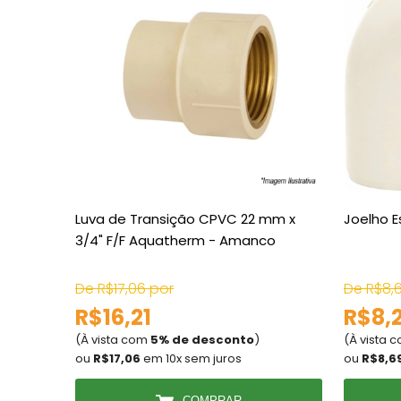
Luva de Transição CPVC 22 mm x
Joelho 
3/4" F/F Aquatherm - Amanco
De R$17,06 por
De R$8,
R$16,21
R$8,
(À vista com
5% de desconto
)
(À vista 
ou
R$17,06
em 10x sem juros
ou
R$8,6
COMPRAR