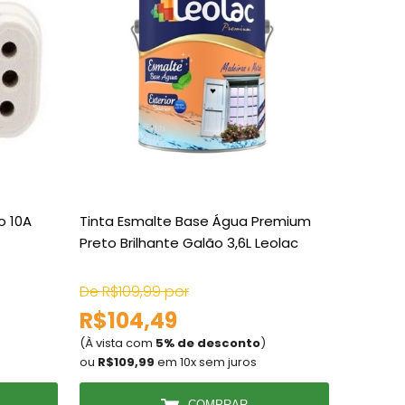
o 10A
Tinta Esmalte Base Água Premium
Tinta P
Preto Brilhante Galão 3,6L Leolac
3,6 Litr
De R$109,99 por
De R$93
R$104,49
R$89
(À vista com
5% de desconto
)
(À vista
ou
R$109,99
em 10x sem juros
ou
R$93
COMPRAR