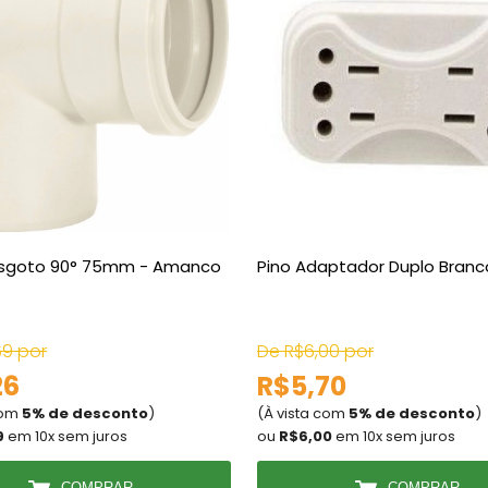
Esgoto 90° 75mm - Amanco
Pino Adaptador Duplo Branc
69 por
De R$6,00 por
26
R$5,70
com
5% de desconto
)
(À vista com
5% de desconto
)
9
em 10x sem juros
ou
R$6,00
em 10x sem juros
COMPRAR
COMPRAR