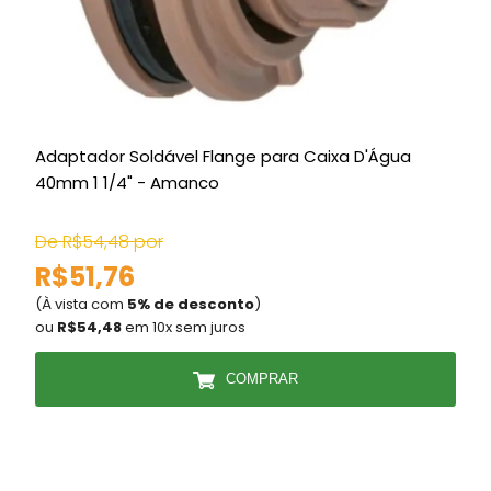
Adaptador Soldável Flange para Caixa D'Água
M
40mm 1 1/4" - Amanco
De R$54,48 por
D
R$51,76
(À vista com
5% de desconto
)
(
ou
R$54,48
em 10x sem juros
COMPRAR