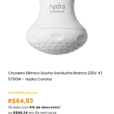
Chuveiro Elétrico Ducha Gorducha Branca 220V 4T
C
5700W - Hydra Corona
De R$68,24 por
R$64,83
(À vista com
5% de desconto
)
(
ou
R$68,24
em 10x sem juros