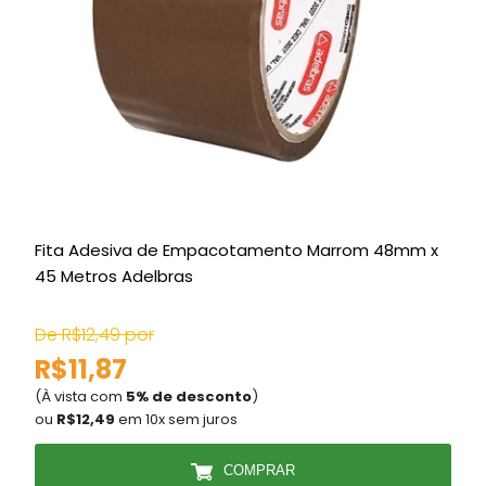
Fita Adesiva de Empacotamento Marrom 48mm x
L
45 Metros Adelbras
De R$12,49 por
D
R$11,87
(À vista com
5% de desconto
)
(
ou
R$12,49
em 10x sem juros
COMPRAR