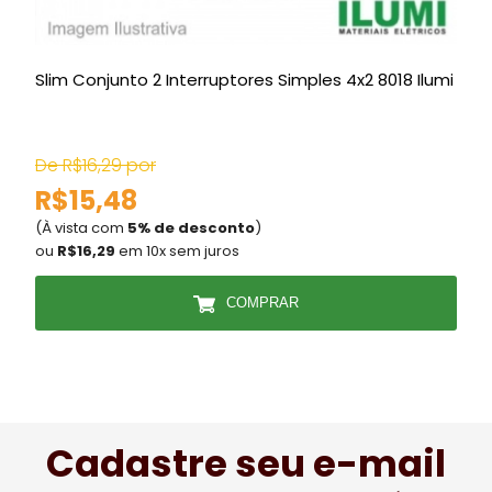
Slim Conjunto 2 Interruptores Simples 4x2 8018 Ilumi
De R$16,29 por
R$15,48
(À vista com
5% de desconto
)
(
ou
R$16,29
em 10x sem juros
COMPRAR
Cadastre seu e-mail