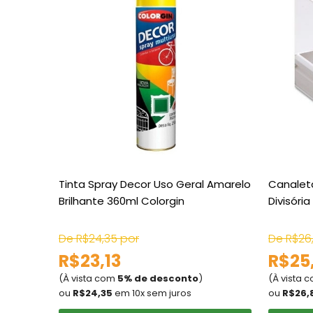
Tinta Spray Decor Uso Geral Amarelo
Canalet
Brilhante 360ml Colorgin
Divisóri
De R$24,35 por
De R$26
R$23,13
R$25
(À vista com
5% de desconto
)
(À vista 
ou
R$24,35
em 10x sem juros
ou
R$26,