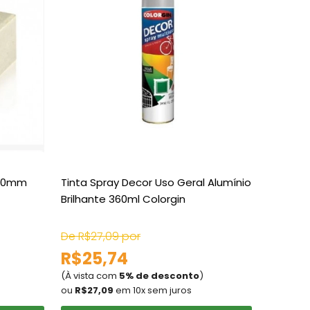
 10mm
Tinta Spray Decor Uso Geral Alumínio
Tê Soldá
Brilhante 360ml Colorgin
Amanc
De R$27,09 por
De R$5,
R$25,74
R$5,
(À vista com
5% de desconto
)
(À vista
ou
R$27,09
em 10x sem juros
ou
R$5,