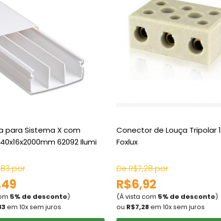
a para Sistema X com
Conector de Louça Tripolar
a 40x16x2000mm 62092 Ilumi
Foxlux
,83 por
De R$7,28 por
,49
R$6,92
com
5% de desconto
)
(À vista com
5% de desconto
)
83
em 10x sem juros
ou
R$7,28
em 10x sem juros