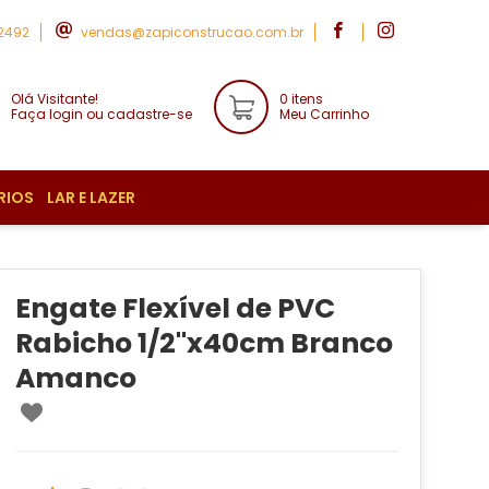
-2492
vendas@zapiconstrucao.com.br
Olá Visitante!
0 itens
Faça login ou cadastre-se
Meu Carrinho
RIOS
LAR E LAZER
Engate Flexível de PVC
Rabicho 1/2''x40cm Branco
Amanco