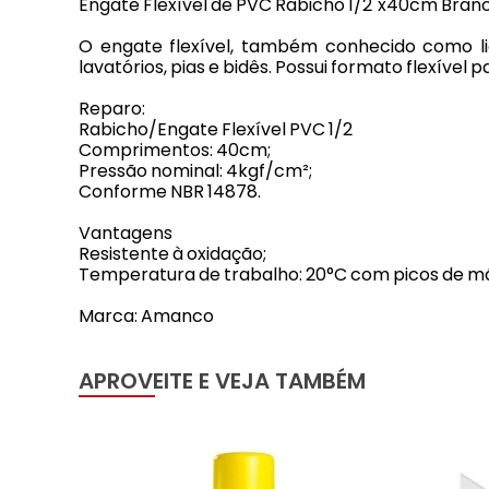
Engate Flexível de PVC Rabicho 1/2"x40cm Bra
O engate flexível, também conhecido como lig
lavatórios, pias e bidês. Possui formato flexível
Reparo:
Rabicho/Engate Flexível PVC 1/2
Comprimentos: 40cm;
Pressão nominal: 4kgf/cm²;
Conforme NBR 14878.
Vantagens
Resistente à oxidação;
Temperatura de trabalho: 20°C com picos de má
Marca: Amanco
APROVEITE E VEJA TAMBÉM