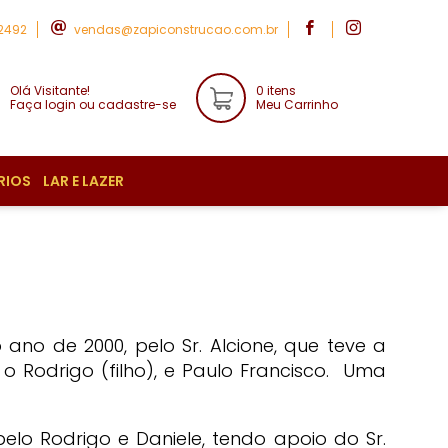
-2492
vendas@zapiconstrucao.com.br
Olá Visitante!
0 itens
Faça login ou cadastre-se
Meu Carrinho
RIOS
LAR E LAZER
no de 2000, pelo Sr. Alcione, que teve a
 o Rodrigo (filho), e Paulo Francisco. Uma
elo Rodrigo e Daniele, tendo apoio do Sr.