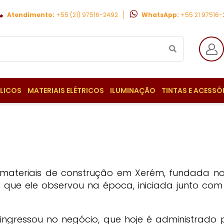
Atendimento:
+55 (21) 97516-2492
WhatsApp:
+55 21 97516
ULICOS
MATERIAIS ELÉTRICOS
ILUMINAÇÃO
TINTAS E ACESSÓ
ateriais de construção em Xerém, fundada no a
da que ele observou na época, iniciada junto com
ingressou no negócio, que hoje é administrado p