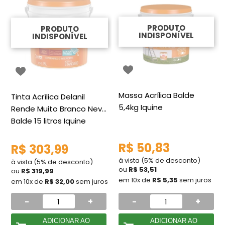
PRODUTO
PRODUTO
INDISPONÍVEL
INDISPONÍVEL
Massa Acrílica Balde
Tinta Acrílica Delanil
5,4kg Iquine
Rende Muito Branco Neve
Balde 15 litros Iquine
R$ 50,83
R$ 303,99
à vista (5% de desconto)
à vista (5% de desconto)
ou
R$ 53,51
ou
R$ 319,99
em 10x de
R$ 5,35
sem juros
em 10x de
R$ 32,00
sem juros
-
+
-
+
ADICIONAR AO
ADICIONAR AO