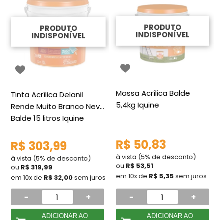
PRODUTO
PRODUTO
INDISPONÍVEL
INDISPONÍVEL
Massa Acrílica Balde
Tinta Acrílica Delanil
5,4kg Iquine
Rende Muito Branco Neve
Balde 15 litros Iquine
R$ 50,83
R$ 303,99
à vista (5% de desconto)
à vista (5% de desconto)
ou
R$ 53,51
ou
R$ 319,99
em 10x de
R$ 5,35
sem juros
em 10x de
R$ 32,00
sem juros
-
+
-
+
ADICIONAR AO
ADICIONAR AO