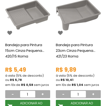
Bandeja para Pintura
Bandeja para Pintura
15cm Cinza Pequena
23cm Cinza Pequena
420/15 Roma
421/23 Roma
R$ 5,49
R$ 9,89
à vista (5% de desconto)
à vista (5% de desconto)
ou
R$ 5,78
ou
R$ 10,41
em 10x de
R$ 0,58
sem juros
em 10x de
R$ 1,04
sem juros
-
+
-
+
ADICIONAR AO
ADICIONAR AO