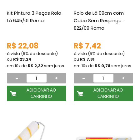
Kit Pintura 3 Peças Rolo
Rolo de Lã 09cm com
Lã 645/01 Roma
Cabo Sem Respingo
822/09 Roma
R$ 22,08
R$ 7,42
à vista (5% de desconto)
à vista (5% de desconto)
ou
R$ 23,24
ou
R$ 7,81
em 10x de
R$ 2,32
sem juros
em 10x de
R$ 0,78
sem juros
-
+
-
+
ADICIONAR AO
ADICIONAR AO
CARRINHO
CARRINHO