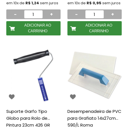
em 10x de
R$ 1,24
sem juros
em 10x de
R$ 0,95
sem juros
-
+
-
+
ADICIONAR AO
ADICIONAR AO
CARRINHO
CARRINHO
Suporte Garfo Tipo
Desempenadeira de PVC
Globo para Rolo de
para Grafiato 14x27cm
Pintura 23cm 426 GR
590/L Roma