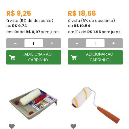
Roma
R$ 9,25
R$ 18,56
à vista (5% de desconto)
à vista (5% de desconto)
ou
R$ 9,74
ou
R$ 19,54
em 10x de
R$ 0,97
sem juros
em 10x de
R$ 1,95
sem juros
-
+
-
+
ADICIONAR AO
ADICIONAR AO
CARRINHO
CARRINHO