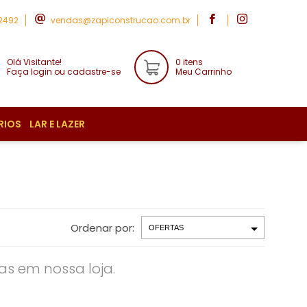
-2492
vendas@zapiconstrucao.com.br
Olá Visitante!
0 itens
Faça login ou cadastre-se
Meu Carrinho
RIOS
LAR E LAZER
Ordenar por:
s em nossa loja.