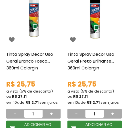
Tinta Spray Decor Uso
Tinta Spray Decor Uso
Geral Branco Fosco
Geral Preto Brilhante
360ml Colorgin
360ml Colorgin
R$ 25,75
R$ 25,75
à vista (5% de desconto)
à vista (5% de desconto)
ou
R$ 27,11
ou
R$ 27,11
em 10x de
R$ 2,71
sem juros
em 10x de
R$ 2,71
sem juros
-
+
-
+
ADICIONAR AO
ADICIONAR AO