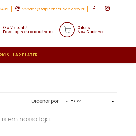
-2492
vendas@zapiconstrucao.com.br
Olá Visitante!
0 itens
Faça login ou cadastre-se
Meu Carrinho
RIOS
LAR E LAZER
Ordenar por:
s em nossa loja.