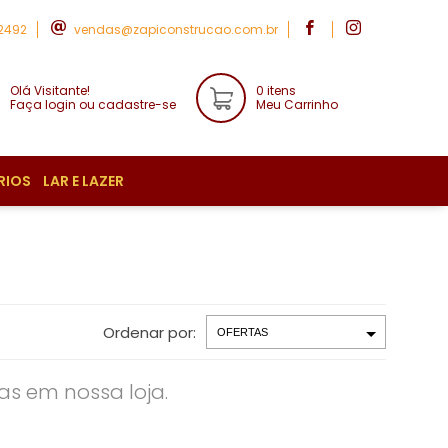
-2492
vendas@zapiconstrucao.com.br
Olá Visitante!
0 itens
Faça login ou cadastre-se
Meu Carrinho
RIOS
LAR E LAZER
Ordenar por:
s em nossa loja.