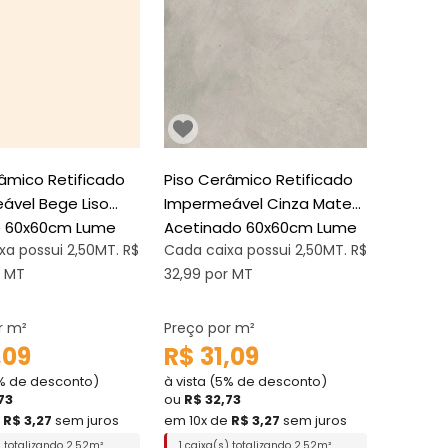
âmico Retificado
Piso Cerâmico Retificado
ável Bege Liso
Impermeável Cinza Mate
te 60x60cm Lume
Acetinado 60x60cm Lume
xa possui 2,50MT. R$
Cada caixa possui 2,50MT. R$
r MT
32,99 por MT
r m²
Preço por m²
,09
R$ 31,09
5% de desconto)
à vista (5% de desconto)
73
ou
R$ 32,73
e
R$ 3,27
sem juros
em 10x de
R$ 3,27
sem juros
) totalizando 2,52m²
1 caixa(s) totalizando 2,52m²