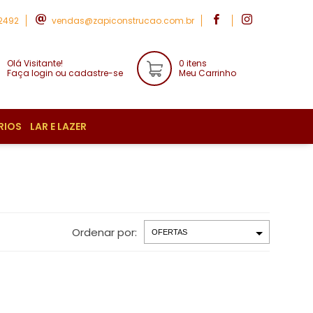
-2492
vendas@zapiconstrucao.com.br
Olá Visitante!
0 itens
Faça login ou cadastre-se
Meu Carrinho
RIOS
LAR E LAZER
Ordenar por: