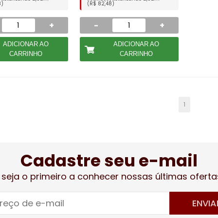
8)
(R$ 82,48)
+
-
+
ADICIONAR AO
ADICIONAR AO
CARRINHO
CARRINHO
1
Cadastre seu e-mail
 seja o primeiro a conhecer nossas últimas oferta
ENVIA