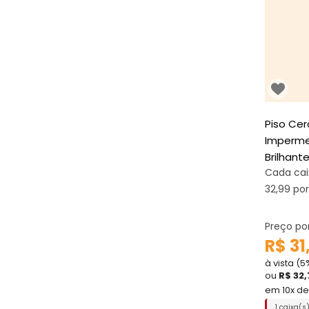
Piso Cer
Imperme
Brilhan
Cada cai
32,99 po
Preço po
R$ 31
à vista (
ou
R$ 32,
em 10x d
1 caixa(s