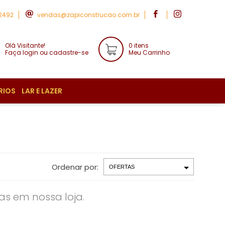
-2492
vendas@zapiconstrucao.com.br
Olá Visitante!
0 itens
Faça login ou cadastre-se
Meu Carrinho
RIOS
LAR E LAZER
Ordenar por:
s em nossa loja.