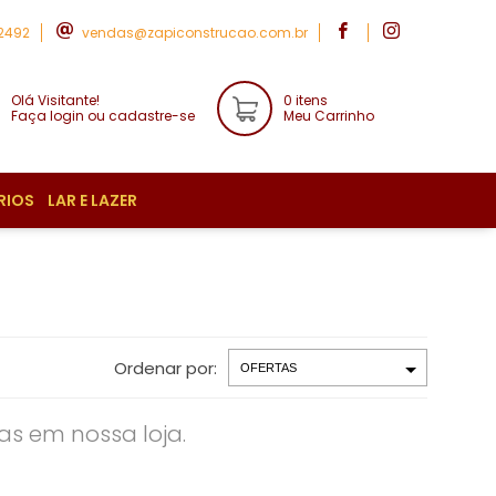
-2492
vendas@zapiconstrucao.com.br
Olá Visitante!
0 itens
Faça login ou cadastre-se
Meu Carrinho
RIOS
LAR E LAZER
Ordenar por:
s em nossa loja.