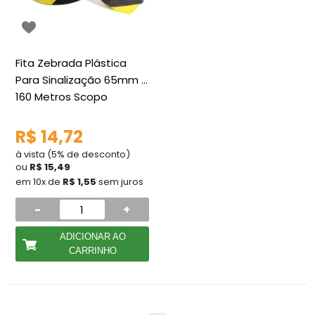
Fita Zebrada Plástica
Para Sinalização 65mm x
160 Metros Scopo
R$ 14,72
à vista (5% de desconto)
ou
R$ 15,49
em 10x de
R$ 1,55
sem juros
-
+
ADICIONAR AO
CARRINHO