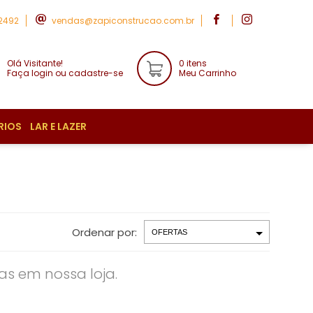
-2492
vendas@zapiconstrucao.com.br
Olá Visitante!
0 itens
Faça login ou cadastre-se
Meu Carrinho
RIOS
LAR E LAZER
Ordenar por:
s em nossa loja.