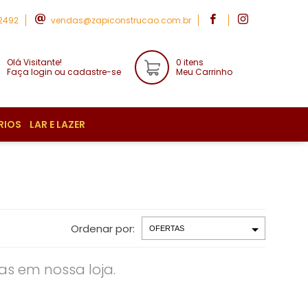
-2492
vendas@zapiconstrucao.com.br
Olá Visitante!
0 itens
Faça login ou cadastre-se
Meu Carrinho
RIOS
LAR E LAZER
Ordenar por:
s em nossa loja.