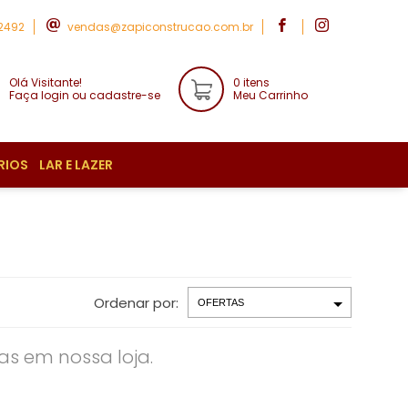
-2492
vendas@zapiconstrucao.com.br
Olá Visitante!
0 itens
Faça login ou cadastre-se
Meu Carrinho
RIOS
LAR E LAZER
Ordenar por:
s em nossa loja.