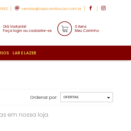
-2492
vendas@zapiconstrucao.com.br
Olá Visitante!
0 itens
Faça login ou cadastre-se
Meu Carrinho
RIOS
LAR E LAZER
Ordenar por:
s em nossa loja.