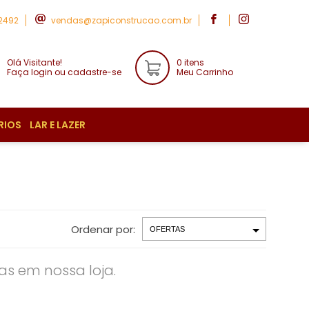
-2492
vendas@zapiconstrucao.com.br
Olá Visitante!
0 itens
Faça login ou cadastre-se
Meu Carrinho
RIOS
LAR E LAZER
Ordenar por:
s em nossa loja.