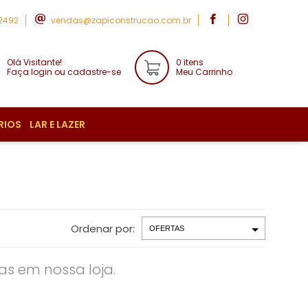
-2492
vendas@zapiconstrucao.com.br
Olá Visitante!
0 itens
Faça login ou cadastre-se
Meu Carrinho
RIOS
LAR E LAZER
Ordenar por:
s em nossa loja.