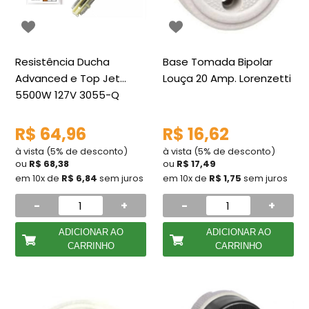
Resistência Ducha
Base Tomada Bipolar
Advanced e Top Jet
Louça 20 Amp. Lorenzetti
5500W 127V 3055-Q
Lorenzetti
R$ 64,96
R$ 16,62
à vista (5% de desconto)
à vista (5% de desconto)
ou
R$ 68,38
ou
R$ 17,49
em 10x de
R$ 6,84
sem juros
em 10x de
R$ 1,75
sem juros
-
+
-
+
ADICIONAR AO
ADICIONAR AO
CARRINHO
CARRINHO