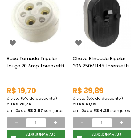
Base Tomada Tripolar
Chave Blindada Bipolar
Louça 20 Amp. Lorenzetti
30A 250V 1145 Lorenzetti
R$ 19,70
R$ 39,89
à vista (5% de desconto)
à vista (5% de desconto)
ou
R$ 20,74
ou
R$ 41,99
em 10x de
R$ 2,07
sem juros
em 10x de
R$ 4,20
sem juros
-
+
-
+
ADICIONAR AO
ADICIONAR AO