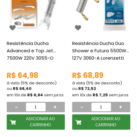
Resistência Ducha
Resistência Ducha Duo
Advanced e Top Jet
Shower e Futura 5500W
7500W 220V 3055-O
127V 3060-A Lorenzetti
Lorenzetti
R$ 64,98
R$ 68,89
à vista (5% de desconto)
à vista (5% de desconto)
ou
R$ 68,40
ou
R$ 72,52
em 10x de
R$ 6,84
sem juros
em 10x de
R$ 7,25
sem juros
-
+
-
+
ADICIONAR AO
ADICIONAR AO
CARRINHO
CARRINHO