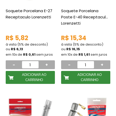
Soquete Porcelana E-27
Soquete Porcelana
Receptaculo Lorenzetti
Poste E-40 Receptaculo
Lorenzetti
R$ 5,82
R$ 15,34
à vista (5% de desconto)
à vista (5% de desconto)
ou
R$ 6,13
ou
R$ 16,15
em 10x de
R$ 0,61
sem juros
em 10x de
R$ 1,61
sem juros
-
+
-
+
ADICIONAR AO
ADICIONAR AO
CARRINHO
CARRINHO