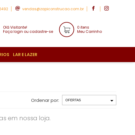
-2492
vendas@zapiconstrucao.com.br
Olá Visitante!
0 itens
Faça login ou cadastre-se
Meu Carrinho
RIOS
LAR E LAZER
Ordenar por:
s em nossa loja.