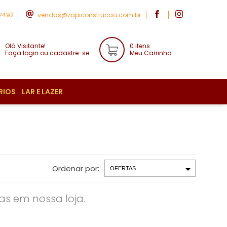
-2492
vendas@zapiconstrucao.com.br
Olá Visitante!
0 itens
Faça login ou cadastre-se
Meu Carrinho
RIOS
LAR E LAZER
Ordenar por:
s em nossa loja.