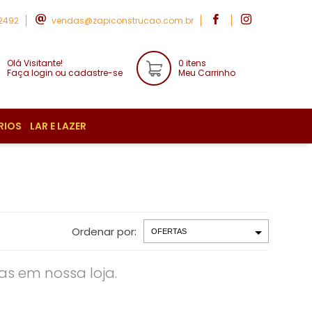
-2492
vendas@zapiconstrucao.com.br
Olá Visitante!
0 itens
Faça login ou cadastre-se
Meu Carrinho
RIOS
LAR E LAZER
Ordenar por:
s em nossa loja.