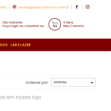
-2492
vendas@zapiconstrucao.com.br
Olá Visitante!
0 itens
Faça login ou cadastre-se
Meu Carrinho
RIOS
LAR E LAZER
Ordenar por:
s em nossa loja.