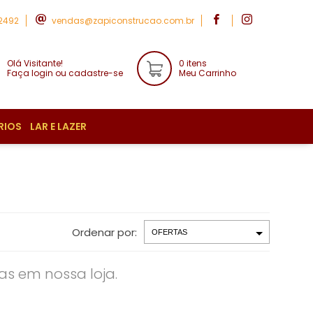
-2492
vendas@zapiconstrucao.com.br
Olá Visitante!
0 itens
Faça login ou cadastre-se
Meu Carrinho
RIOS
LAR E LAZER
Ordenar por:
s em nossa loja.