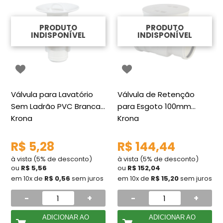
PRODUTO
PRODUTO
INDISPONÍVEL
INDISPONÍVEL
Válvula para Lavatório
Válvula de Retenção
Sem Ladrão PVC Branca
para Esgoto 100mm
Krona
Krona
R$ 5,28
R$ 144,44
à vista (5% de desconto)
à vista (5% de desconto)
ou
R$ 5,56
ou
R$ 152,04
em 10x de
R$ 0,56
sem juros
em 10x de
R$ 15,20
sem juros
-
+
-
+
ADICIONAR AO
ADICIONAR AO