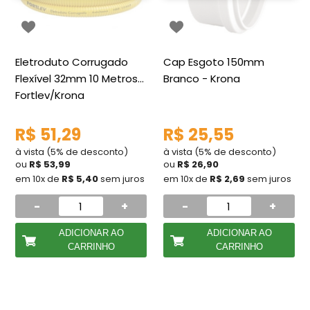
Eletroduto Corrugado
Cap Esgoto 150mm
Flexível 32mm 10 Metros
Branco - Krona
Fortlev/Krona
R$ 51,29
R$ 25,55
à vista (5% de desconto)
à vista (5% de desconto)
ou
R$ 53,99
ou
R$ 26,90
em 10x de
R$ 5,40
sem juros
em 10x de
R$ 2,69
sem juros
-
+
-
+
ADICIONAR AO
ADICIONAR AO
CARRINHO
CARRINHO