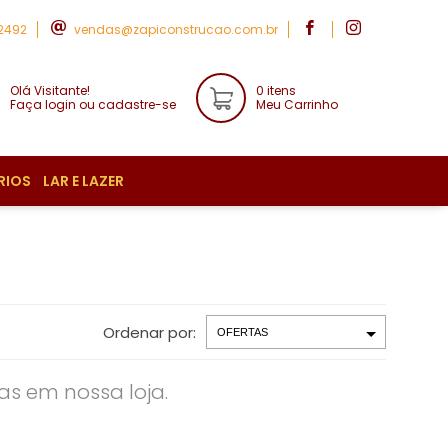
-2492
vendas@zapiconstrucao.com.br
Olá Visitante!
0 itens
Faça login ou cadastre-se
Meu Carrinho
RIOS
LAR E LAZER
Ordenar por:
s em nossa loja.