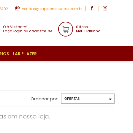
-2492
vendas@zapiconstrucao.com.br
Olá Visitante!
0 itens
Faça login ou cadastre-se
Meu Carrinho
RIOS
LAR E LAZER
Ordenar por:
s em nossa loja.