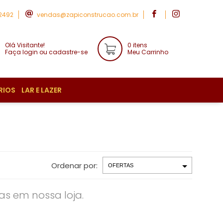
-2492
vendas@zapiconstrucao.com.br
Olá Visitante!
0 itens
Faça login ou cadastre-se
Meu Carrinho
RIOS
LAR E LAZER
Ordenar por:
s em nossa loja.