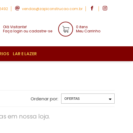
-2492
vendas@zapiconstrucao.com.br
Olá Visitante!
0 itens
Faça login ou cadastre-se
Meu Carrinho
RIOS
LAR E LAZER
Ordenar por:
s em nossa loja.