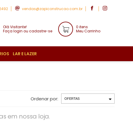
-2492
vendas@zapiconstrucao.com.br
Olá Visitante!
0 itens
Faça login ou cadastre-se
Meu Carrinho
RIOS
LAR E LAZER
Ordenar por:
s em nossa loja.