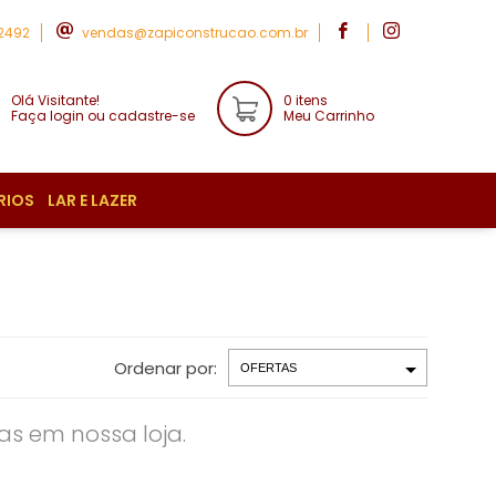
-2492
vendas@zapiconstrucao.com.br
Olá Visitante!
0 itens
Faça login ou cadastre-se
Meu Carrinho
RIOS
LAR E LAZER
Ordenar por:
s em nossa loja.